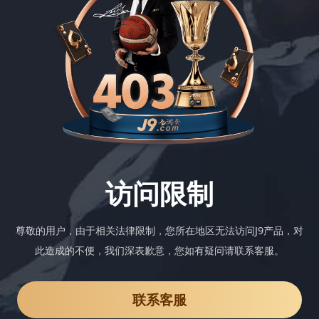
访问限制
尊敬的用户，由于相关法律限制，您所在地区无法访问J9产品，对
此造成的不便，我们深表歉意，您如有疑问请联系客服。
联系客服